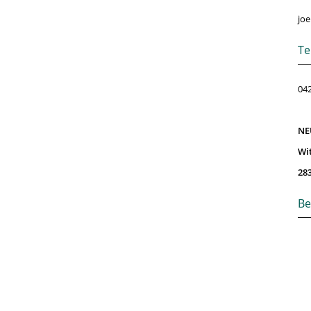
joe
Te
042
NE
Wi
28
Be