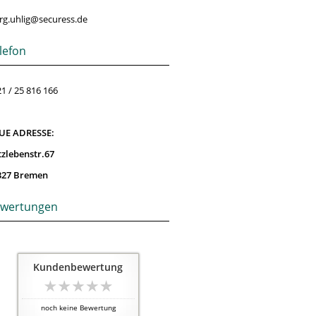
rg.uhlig@securess.de
lefon
1 / 25 816 166
UE ADRESSE:
tzlebenstr.67
327 Bremen
wertungen
Kundenbewertung
noch keine Bewertung