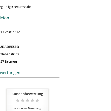
rg.uhlig@securess.de
lefon
1 / 25 816 166
UE ADRESSE:
tzlebenstr.67
327 Bremen
wertungen
Kundenbewertung
noch keine Bewertung