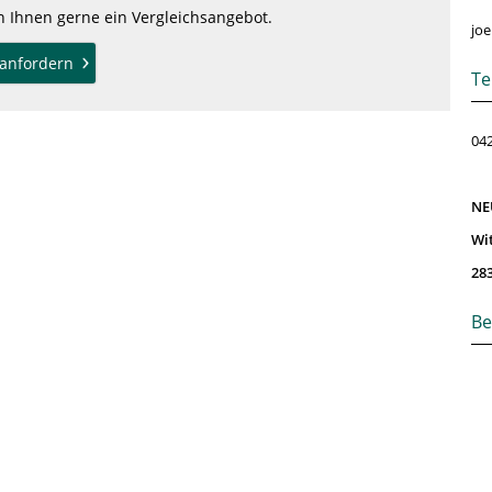
en Ihnen gerne ein Vergleichsangebot.
joe
anfordern
Te
042
NE
Wi
28
Be