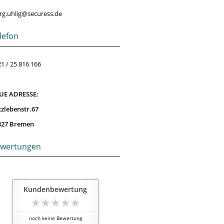
rg.uhlig@securess.de
lefon
1 / 25 816 166
UE ADRESSE:
tzlebenstr.67
327 Bremen
wertungen
Kundenbewertung
noch keine Bewertung