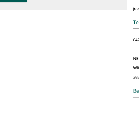
joe
Te
042
NE
Wi
28
Be