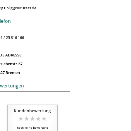
rg.uhlig@securess.de
lefon
1 / 25 816 166
UE ADRESSE:
tzlebenstr.67
327 Bremen
wertungen
Kundenbewertung
noch keine Bewertung