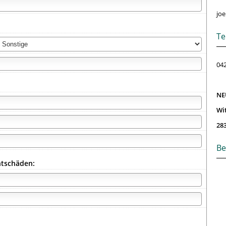
joe
Te
042
NE
Wi
28
Be
htschäden: