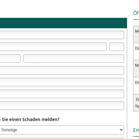
Öf
M
Di
M
D
O
T
 Sie einen Schaden melden?
Em